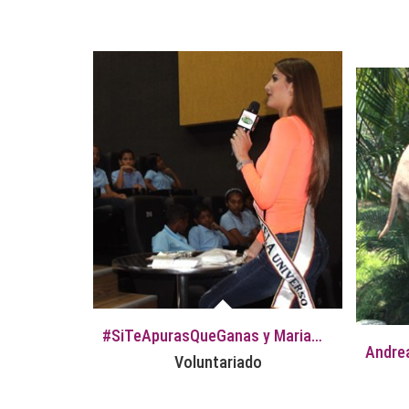
#SiTeApurasQueGanas y Mariam Habach llegan a El Tigre
Voluntariado