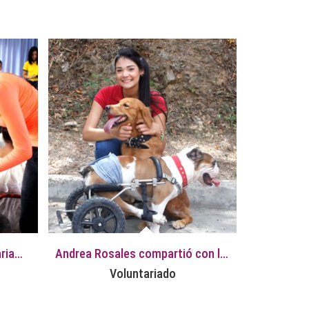
#SiTeApurasQueGanas y Mariam Habach visitan el estado Lara
Andrea Rosales compartió con los animales de Proyecto Nala
Voluntariado