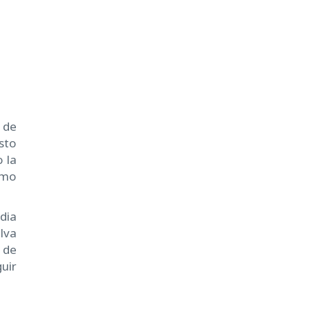
 de
sto
 la
imo
dia
lva
 de
uir