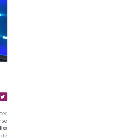
ster
rse
iss
e de