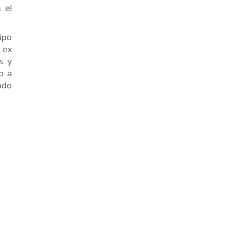
 el
ipo
 ex
s y
o a
ndo