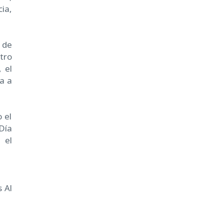
ia,
 de
tro
 el
a a
 el
Día
 el
 Al