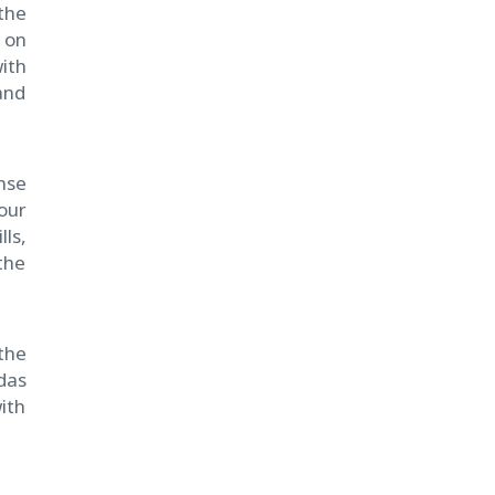
the
 on
ith
and
nse
our
ls,
the
the
das
ith