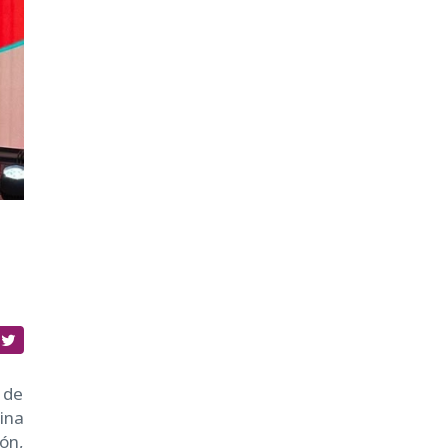
 de
ina
ón,