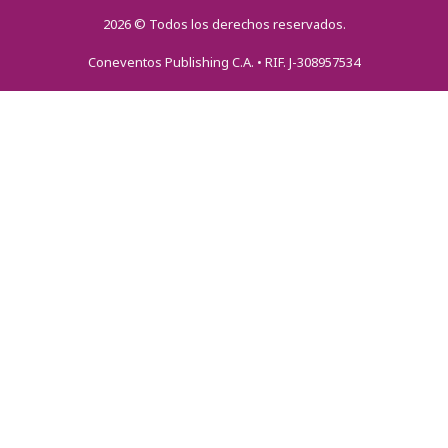
2026 ©
Todos los derechos reservados.
Coneventos Publishing C.A. • RIF. J-308957534