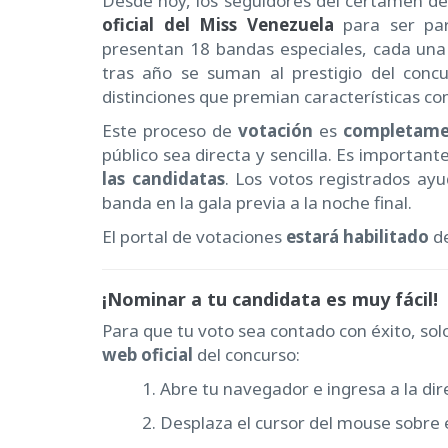
Desde hoy, los seguidores del certamen de
oficial del Miss Venezuela
para ser par
presentan 18 bandas especiales, cada una
tras año se suman al prestigio del concu
distinciones que premian características com
Este proceso de
votación
es
completamen
público sea directa y sencilla. Es importan
las candidatas
. Los votos registrados ayu
banda en la gala previa a la noche final.
El portal de votaciones
estará habilitado
de
¡Nominar a tu candidata es muy fácil!
Para que tu voto sea contado con éxito, sol
web oficial
del concurso:
1. Abre tu navegador e ingresa a la dir
2. Desplaza el cursor del mouse sobre 