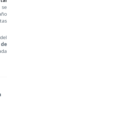
tal
 se
año
tas
del
 de
ada
.
a