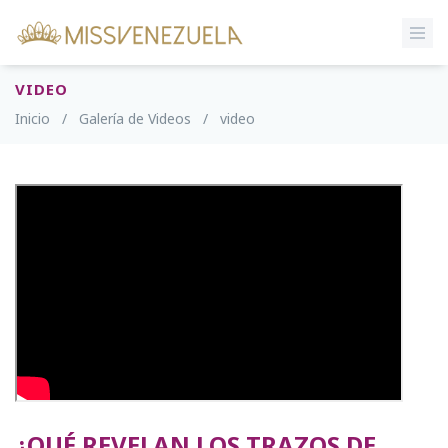
VIDEO
Inicio
/
Galería de Videos
/
video
¿QUÉ REVELAN LOS TRAZOS DE