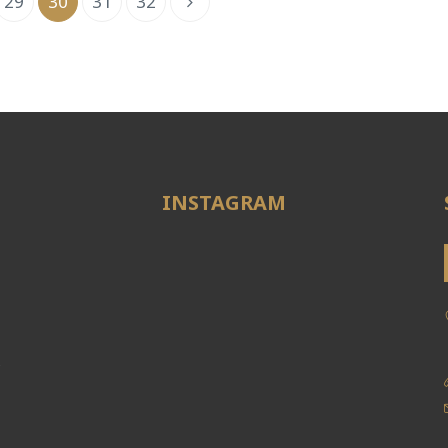
29
30
31
32
INSTAGRAM
e